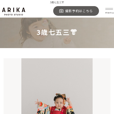
3歳七五三👘
撮影予約はこちら
menu
トップページ
3歳七五三👘
フォトスタジオについて
ご依頼の流れ
撮影メニュー・料金
ギャラリー
撮影実績集
お客様の声
衣装
よくある質問
アクセス