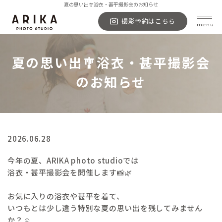
夏の思い出🎐浴衣・甚平撮影会のお知らせ
撮影予約はこちら
menu
トップページ
夏の思い出🎐浴衣・甚平撮影会
フォトスタジオについて
のお知らせ
ご依頼の流れ
撮影メニュー・料金
ギャラリー
2026.06.28
撮影実績集
お客様の声
今年の夏、ARIKA photo studioでは
衣装
浴衣・甚平撮影会を開催します📸🌿
よくある質問
お気に入りの浴衣や甚平を着て、
アクセス
いつもとは少し違う特別な夏の思い出を残してみません
か？☺️