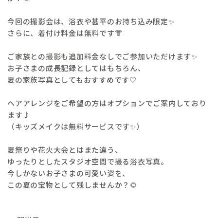
ご予約・お問い合わせ
今回の撮影会は、浴衣や甚平のお持ち込み限定✨
さらに、着付け料金は無料です👘
撮影チケットを購入
ご家族との撮影も追加料金なしでご参加いただけます✨
お子さまの成長記録としてはもちろん、
夏の家族写真としてもおすすめです🤍
ヘアアレンジをご希望の方はオプションでご案内しており
ます♪
（キッズメイクは無料サービスです✨）
夏祭りや花火大会とはまた違う、
ゆったりとしたスタジオ空間で撮る浴衣写真。
今しかないお子さまの可愛い姿を、
この夏の宝物として残しませんか？🌻